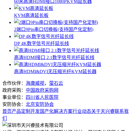
60米高清HDMI接口1080PKVM延长器
KVM高清延长板
2端口9Pin串口切换板(支持国产化定制)
DP 4K数字信号光纤延长线
高清HDMI接口 2.1数字信号光纤延长线
高清HDMI&DVI无压缩光纤KVM延长器
合作伙伴：
海康威视
，
萤石云
政府采购：
中国政府采购网
事业单位：
四川省人民医院
安防协会：
北京安防协会
首页
产品
定制开发
国产化
解决方案
行业动态
关于天兴睿
联系我
们