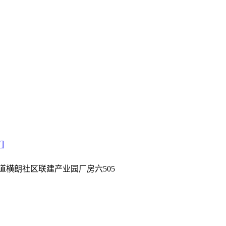
们
道横朗社区联建产业园厂房六505