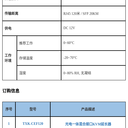
传输距离
RJ45 120米 / SFP 20KM
DC 12V
供电
0
~
6
0°C
推荐工作
工作
-
2
0
~
7
0°C
存储温度
环境
湿度
0
~
80
% RH, 无凝结
订购信息
序号
型号
产品描述
1
TXK-CEF120
光电一体混合接口
KVM延长器