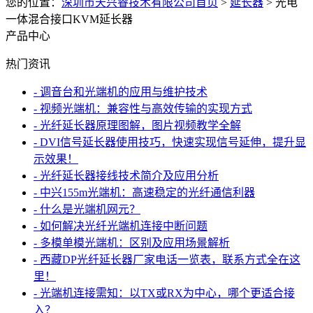
您的位置：
深圳市天兴睿技术有限公司首页
>
延长器
>
光电
一体混合接口KVM延长器
产品中心
热门资讯
- 调音台和光端机的应用与维护技术
- 视频光端机：兼容性与高效传输的实现方式
- 光纤延长器原理图解，图片视频教学全解
- DVI信号延长器使用技巧，快速实现信号延伸，提升显
示效果！
- 光纤延长器接线技术简介及应用分析
- 中兴155m光端机：高速稳定的光纤通信利器
- 什么是光端机网元？
- 如何解决光纤光端机连接中断问题
- 多模单模光端机：区别及应用场景解析
- 西藏DP光纤延长器厂家电话一览表，联系方式全在这
里！
- 光端机连接需知：以TX或RX为中心，哪个更适合接
入？