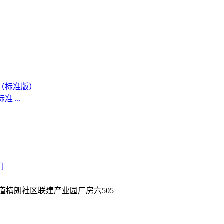
 ...
们
道横朗社区联建产业园厂房六505