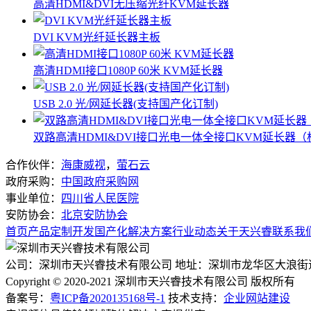
高清HDMI&DVI无压缩光纤KVM延长器
DVI KVM光纤延长器主板
高清HDMI接口1080P 60米 KVM延长器
USB 2.0 光/网延长器(支持国产化订制)
双路高清HDMI&DVI接口光电一体全接口KVM延长器（标准
合作伙伴：
海康威视
，
萤石云
政府采购：
中国政府采购网
事业单位：
四川省人民医院
安防协会：
北京安防协会
首页
产品
定制开发
国产化
解决方案
行业动态
关于天兴睿
联系我
公司：深圳市天兴睿技术有限公司
地址：深圳市龙华区大浪街
Copyright © 2020-2021 深圳市天兴睿技术有限公司 版权所有
备案号：
粤ICP备2020135168号-1
技术支持：
企业网站建设