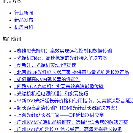
解决方案
行业新闻
新品发布
机房百科
热门资讯
- 赛维思光端机：高效实现远程控制和数据传输
- 光端机Fider：高速稳定的光纤接入解决方案
- 创新升，光端机实现4倍提速
- 北京市DP光纤延长器厂家-提供高质量光纤延长器产品
- 如何提高KVM延长器的性能？
- 四路VGA光端机：实现高效高清影像传输
- 光端机机柜电源的设计和实现技巧
- **新DVI光纤延长器价格和使用指南，完美解决影音延
- 超长距离高清传输？HDMI光纤延长器解决方案！
- 上海光纤延长器厂家——DP延长器供应商
- 广州KVM光端机品牌推荐：选择**适合您的解决方案
- 广州DVI光纤延长器-信号稳定、高清无损延长设备