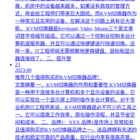
展，机房中的设备越来越多，如果没有高效的管理方
式，将会给工程师们带来巨大困扰。而KVM切换器作为
一种常见且实用的设备，在解决这个问题上具有巨大潜
能。 KVM切换器是Keyboard, Video, Mouse三个英文单
词首字母缩写组成。它可以通过一个控制台控制多台计
算机或服务器，并且可以通过快捷键进行快速切换。这
样一来，IT工程师就无需频繁地更换键盘、鼠标和显示
器连接线了。 二、提升管
23
2023-09
推荐几个值得购买的KVM切换器品牌！
文章摘要 一、KVM切换器的作用和重要性 KVM切换器
是一种用于连接多台计算机和多个显示设备的设备，它
可以实现在一个显示屏上同时操作多台计算机。对于专
业机房IT工程师来说，KVM切换器是必不可少的工具之
一。它可以提高工作效率，简化操作流程，并且节省空
间和成本。 二、品牌1：XXX 品牌1是市场上非常知名
且值得购买的KVM切换器品牌之一。该品牌拥有先进的
技术和稳定可靠的产品质量，在行业内享有很高声誉。