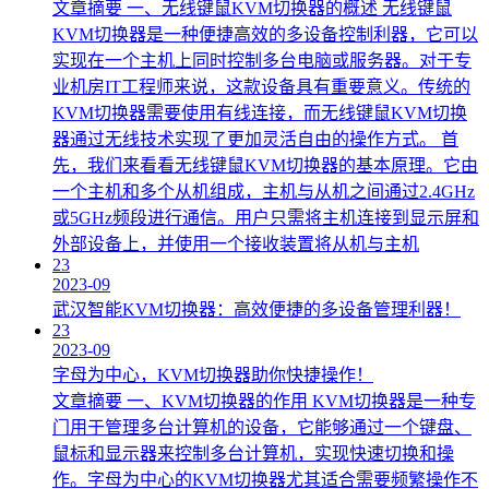
文章摘要 一、无线键鼠KVM切换器的概述 无线键鼠
KVM切换器是一种便捷高效的多设备控制利器，它可以
实现在一个主机上同时控制多台电脑或服务器。对于专
业机房IT工程师来说，这款设备具有重要意义。传统的
KVM切换器需要使用有线连接，而无线键鼠KVM切换
器通过无线技术实现了更加灵活自由的操作方式。 首
先，我们来看看无线键鼠KVM切换器的基本原理。它由
一个主机和多个从机组成，主机与从机之间通过2.4GHz
或5GHz频段进行通信。用户只需将主机连接到显示屏和
外部设备上，并使用一个接收装置将从机与主机
23
2023-09
武汉智能KVM切换器：高效便捷的多设备管理利器！
23
2023-09
字母为中心，KVM切换器助你快捷操作！
文章摘要 一、KVM切换器的作用 KVM切换器是一种专
门用于管理多台计算机的设备，它能够通过一个键盘、
鼠标和显示器来控制多台计算机，实现快速切换和操
作。字母为中心的KVM切换器尤其适合需要频繁操作不