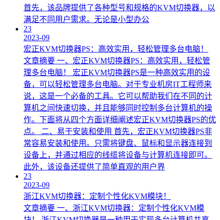
首先，该品牌提供了各种型号和规格的KVM切换器，以
满足不同用户需求。无论是小型办公
23
2023-09
宏正KVM切换器PS：高效实用，轻松管理多台电脑！
文章摘要 一、宏正KVM切换器PS：高效实用，轻松管
理多台电脑！ 宏正KVM切换器PS是一种高效实用的设
备，可以轻松管理多台电脑。对于专业机房IT工程师来
说，这是一个必备的工具。它可以帮助我们在不同的计
算机之间快速切换，并且能够同时控制多台计算机的操
作。下面将从四个方面详细阐述宏正KVM切换器PS的优
点。 二、易于安装和使用 首先，宏正KVM切换器PS非
常容易安装和使用。只需将键盘、鼠标和显示器连接到
设备上，并通过相应的线缆将设备与计算机连接即可。
此外，该设备还提供了简单直观的用户界
23
2023-09
浙江KVM切换器：定制个性化KVM模块！
文章摘要 一、浙江KVM切换器：定制个性化KVM模
块！ 浙江KVM切换器是一种用于实现多台计算机共享