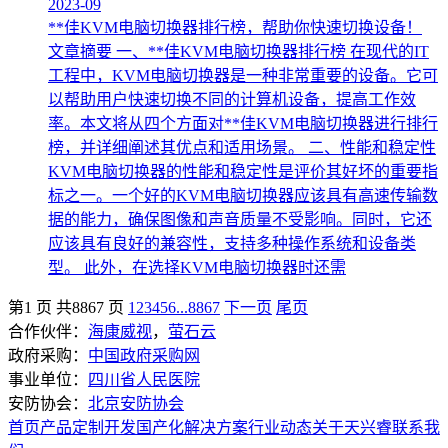
2023-09
**佳KVM电脑切换器排行榜，帮助你快速切换设备！
文章摘要 一、**佳KVM电脑切换器排行榜 在现代的IT
工程中，KVM电脑切换器是一种非常重要的设备。它可
以帮助用户快速切换不同的计算机设备，提高工作效
率。本文将从四个方面对**佳KVM电脑切换器进行排行
榜，并详细阐述其优点和适用场景。 二、性能和稳定性
KVM电脑切换器的性能和稳定性是评价其好坏的重要指
标之一。一个好的KVM电脑切换器应该具有高速传输数
据的能力，确保图像和声音质量不受影响。同时，它还
应该具有良好的兼容性，支持多种操作系统和设备类
型。 此外，在选择KVM电脑切换器时还需
第1 页 共8867 页
1
2
3
4
5
6
...
8867
下一页
尾页
合作伙伴：
海康威视
，
萤石云
政府采购：
中国政府采购网
事业单位：
四川省人民医院
安防协会：
北京安防协会
首页
产品
定制开发
国产化
解决方案
行业动态
关于天兴睿
联系我