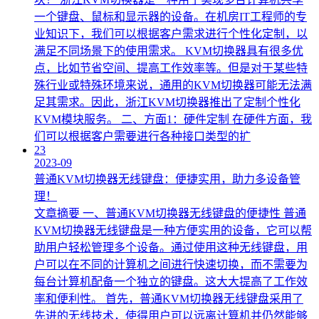
一个键盘、鼠标和显示器的设备。在机房IT工程师的专
业知识下，我们可以根据客户需求进行个性化定制，以
满足不同场景下的使用需求。 KVM切换器具有很多优
点，比如节省空间、提高工作效率等。但是对于某些特
殊行业或特殊环境来说，通用的KVM切换器可能无法满
足其需求。因此，浙江KVM切换器推出了定制个性化
KVM模块服务。 二、方面1：硬件定制 在硬件方面，我
们可以根据客户需要进行各种接口类型的扩
23
2023-09
普通KVM切换器无线键盘：便捷实用，助力多设备管
理！
文章摘要 一、普通KVM切换器无线键盘的便捷性 普通
KVM切换器无线键盘是一种方便实用的设备，它可以帮
助用户轻松管理多个设备。通过使用这种无线键盘，用
户可以在不同的计算机之间进行快速切换，而不需要为
每台计算机配备一个独立的键盘。这大大提高了工作效
率和便利性。 首先，普通KVM切换器无线键盘采用了
先进的无线技术，使得用户可以远离计算机并仍然能够