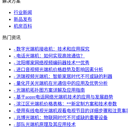
解决方案
行业新闻
新品发布
机房百科
热门资讯
- 数字光端机接收机：技术和应用探究
- 电话光端机：如何实现高效通信？
- 沈阳哪家网络视频编码器技术**优秀
- 进口音视频光端机价格趋势及影响因素分析
- 洪瑞视频光端机：智能家居时代不可或缺的利器
- 量化开关光端机在光通信中的应用及优势分析
- 光端机拓扑图方案详解及应用指南
- 基于aopre电话网络光端机技术的应用与发展趋势
- 滨江区光端机价格表格：**新定制方案和技术参数
- 使用有线电视光端机观看电视节目的详细步骤和注意事
- 兆博光端机：物联网时代不可或缺的重要设备
- 部队光端机原理及其应用技术