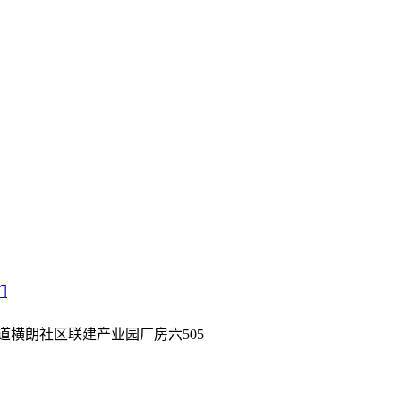
们
道横朗社区联建产业园厂房六505